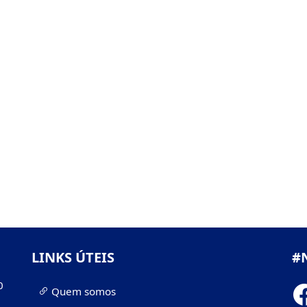
LINKS ÚTEIS
#
0
Quem somos